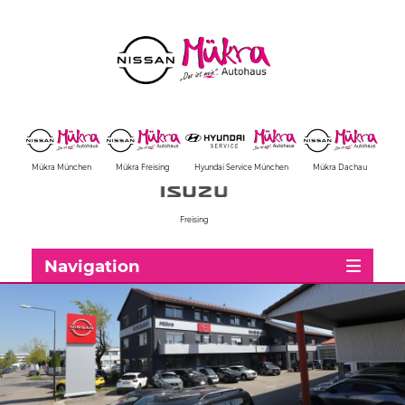
Mükra München
Mükra Freising
Hyundai Service München
Mükra Dachau
Freising
Navigation